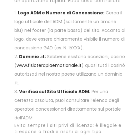
un’operazione rapida. Ecco cosa controllare:
Logo ADM e Numero di Concessione:
Cerca il
logo ufficiale dell’ADM (solitamente un timone
blu) nel footer (la parte bassa) del sito. Accanto al
logo, deve essere chiaramente visibile il numero di
concessione GAD (es. N. 15XXX).
Dominio .it:
Sebbene esistano eccezioni, casino
(
www.fisioterapiaemozionale.it
) quasi tutti i casinò
autorizzati nel nostro paese utilizzano un dominio
.it.
Verifica sul Sito Ufficiale ADM:
Per una
certezza assoluta, puoi consultare l’elenco degli
operatori concessionari direttamente sul portale
dell’ADM.
Evita sempre i siti privi di licenza: è illegale e
ti espone a frodi e rischi di ogni tipo.