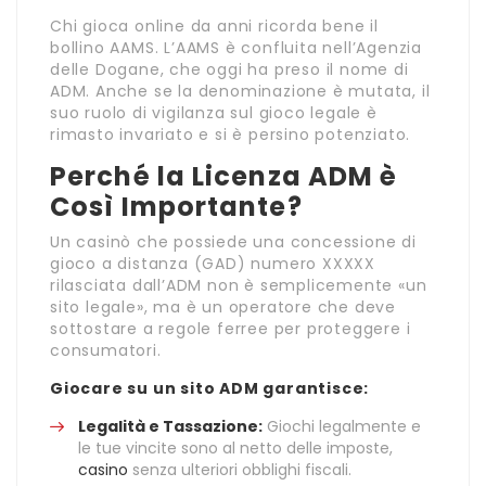
Chi gioca online da anni ricorda bene il
bollino AAMS. L’AAMS è confluita nell’Agenzia
delle Dogane, che oggi ha preso il nome di
ADM. Anche se la denominazione è mutata, il
suo ruolo di vigilanza sul gioco legale è
rimasto invariato e si è persino potenziato.
Perché la Licenza ADM è
Così Importante?
Un casinò che possiede una concessione di
gioco a distanza (GAD) numero XXXXX
rilasciata dall’ADM non è semplicemente «un
sito legale», ma è un operatore che deve
sottostare a regole ferree per proteggere i
consumatori.
Giocare su un sito ADM garantisce:
Legalità e Tassazione:
Giochi legalmente e
le tue vincite sono al netto delle imposte,
casino
senza ulteriori obblighi fiscali.