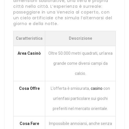
dimensioni sbalorditive, una vera e propria
città nella città. L’esperienza è surreale:
passeggiare in una Venezia al coperto, con
un cielo artificiale che simula l’alternarsi del
giorno e della notte.
Caratteristica
Descrizione
Area Casinò
Oltre 50.000 metri quadrati, un’area
grande come diversi campi da
calcio.
Cosa Offre
L’offerta è smisurata,
casino
con
un’enfasi particolare sui giochi
preferiti nel mercato orientale.
Cosa Fare
Impossibile annoiarsi, anche senza