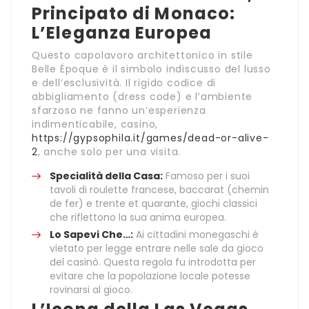
Principato di Monaco:
L’Eleganza Europea
Questo capolavoro architettonico in stile
Belle Époque è il simbolo indiscusso del lusso
e dell’esclusività. Il rigido codice di
abbigliamento (dress code) e l’ambiente
sfarzoso ne fanno un’esperienza
indimenticabile, casino,
https://gypsophila.it/games/dead-or-alive-
2
, anche solo per una visita.
Specialità della Casa:
Famoso per i suoi
tavoli di roulette francese, baccarat (chemin
de fer) e trente et quarante, giochi classici
che riflettono la sua anima europea.
Lo Sapevi Che…:
Ai cittadini monegaschi è
vietato per legge entrare nelle sale da gioco
del casinò. Questa regola fu introdotta per
evitare che la popolazione locale potesse
rovinarsi al gioco.