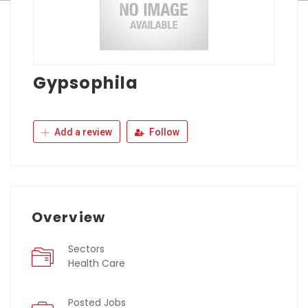
Gypsophila
Add a review
Follow
Overview
Sectors
Health Care
Posted Jobs