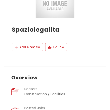
Spaziolegalita
Add a review
Follow
Overview
Sectors
Construction / Facilities
Posted Jobs