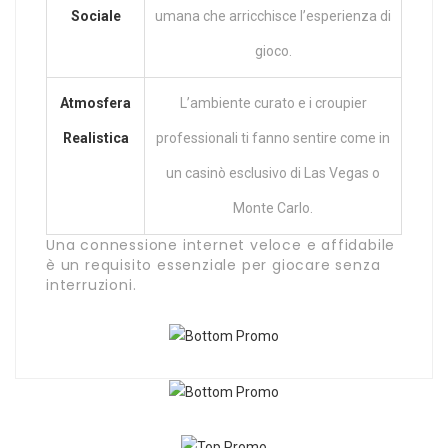
Sociale
umana che arricchisce l’esperienza di
gioco.
Atmosfera
L’ambiente curato e i croupier
Realistica
professionali ti fanno sentire come in
un casinò esclusivo di Las Vegas o
Monte Carlo.
Una connessione internet veloce e affidabile
è un requisito essenziale per giocare senza
interruzioni.