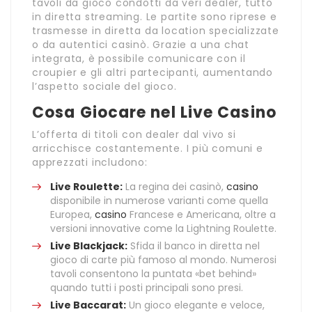
tavoli da gioco condotti da veri dealer, tutto
in diretta streaming. Le partite sono riprese e
trasmesse in diretta da location specializzate
o da autentici casinò. Grazie a una chat
integrata, è possibile comunicare con il
croupier e gli altri partecipanti, aumentando
l’aspetto sociale del gioco.
Cosa Giocare nel Live Casino
L’offerta di titoli con dealer dal vivo si
arricchisce costantemente. I più comuni e
apprezzati includono:
Live Roulette:
La regina dei casinò,
casino
disponibile in numerose varianti come quella
Europea,
casino
Francese e Americana, oltre a
versioni innovative come la Lightning Roulette.
Live Blackjack:
Sfida il banco in diretta nel
gioco di carte più famoso al mondo. Numerosi
tavoli consentono la puntata «bet behind»
quando tutti i posti principali sono presi.
Live Baccarat:
Un gioco elegante e veloce,