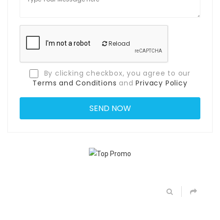
Reload
By clicking checkbox, you agree to our
Terms and Conditions
and
Privacy Policy