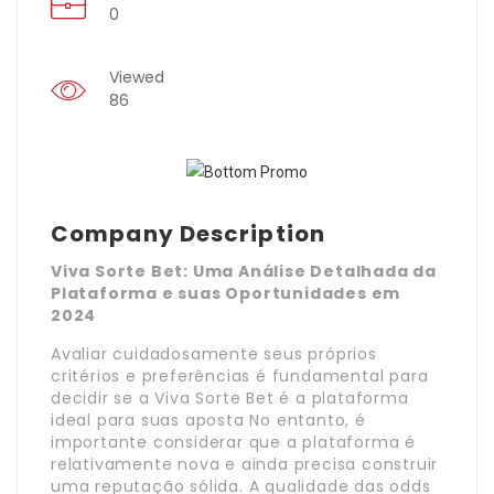
0
Viewed
86
Company Description
Viva Sorte Bet: Uma Análise Detalhada da
Plataforma e suas Oportunidades em
2024
Avaliar cuidadosamente seus próprios
critérios e preferências é fundamental para
decidir se a Viva Sorte Bet é a plataforma
ideal para suas aposta No entanto, é
importante considerar que a plataforma é
relativamente nova e ainda precisa construir
uma reputação sólida. A qualidade das odds