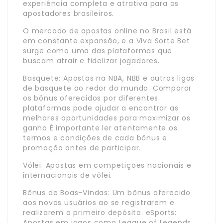
experiência completa e atrativa para os
apostadores brasileiros.
O mercado de apostas online no Brasil está
em constante expansão, e a Viva Sorte Bet
surge como uma das plataformas que
buscam atrair e fidelizar jogadores.
Basquete: Apostas na NBA, NBB e outras ligas
de basquete ao redor do mundo. Comparar
os bônus oferecidos por diferentes
plataformas pode ajudar a encontrar as
melhores oportunidades para maximizar os
ganho É importante ler atentamente os
termos e condições de cada bônus e
promoção antes de participar.
Vôlei: Apostas em competições nacionais e
internacionais de vôlei.
Bônus de Boas-Vindas: Um bônus oferecido
aos novos usuários ao se registrarem e
realizarem o primeiro depósito. eSports:
Apostas em jogos como League of Legends,