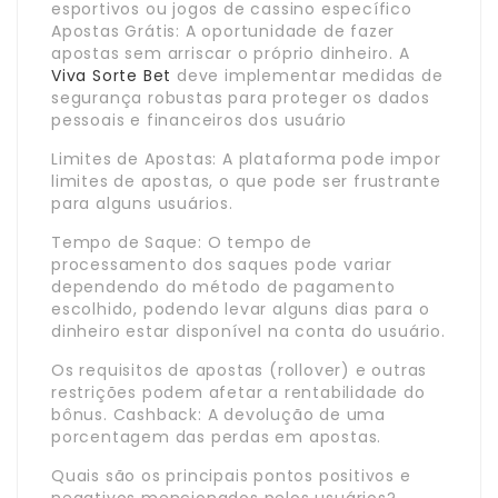
esportivos ou jogos de cassino específico
Apostas Grátis: A oportunidade de fazer
apostas sem arriscar o próprio dinheiro. A
Viva Sorte Bet
deve implementar medidas de
segurança robustas para proteger os dados
pessoais e financeiros dos usuário
Limites de Apostas: A plataforma pode impor
limites de apostas, o que pode ser frustrante
para alguns usuários.
Tempo de Saque: O tempo de
processamento dos saques pode variar
dependendo do método de pagamento
escolhido, podendo levar alguns dias para o
dinheiro estar disponível na conta do usuário.
Os requisitos de apostas (rollover) e outras
restrições podem afetar a rentabilidade do
bônus. Cashback: A devolução de uma
porcentagem das perdas em apostas.
Quais são os principais pontos positivos e
negativos mencionados pelos usuários?