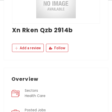
Xn Rken Qzb 2914b
Add a review
Follow
Overview
Sectors
Health Care
Posted Jobs